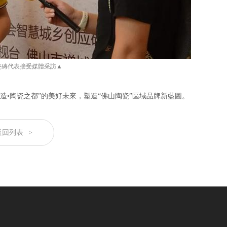
瓷磚代表接受媒體采訪▲
造•陶瓷之都”的美好未來，塑造“佛山陶瓷”區域品牌新藍圖。
返回列表
>