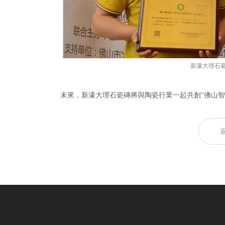
新濠大理石
未來，新濠大理石瓷磚將與陶瓷行業一起共創“佛山智