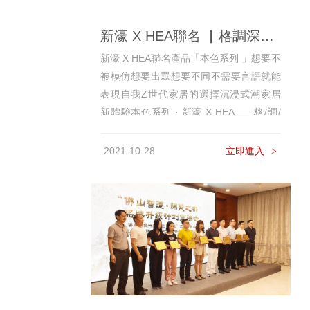
新濠 X HEA聯名 ▏格調深灰，青春本該酷一點
新濠 X HEA聯名產品「本色系列 」想要不
被模仿想要出眾想要不同不需要言語就能
表現自我Z世代家居的選擇沉浸式潮家居
新體驗本色系列 · 新濠 X HEA——格/調/
深/灰 每一處小...
2021-10-28
立即進入
>