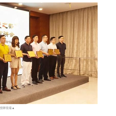
授牌現場▲