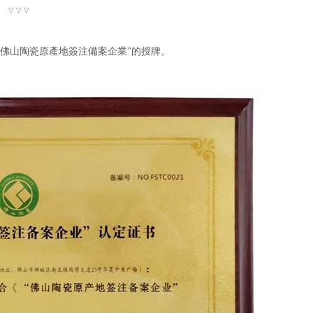
▽ ▽ ▽
佛山陶瓷原產地簽注備案企業”的授牌。