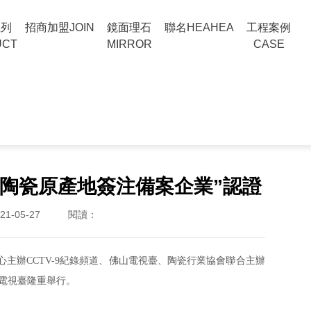
系列
招商加盟
JOIN
鏡面理石
聯名HEA
HEA
工程案例
UCT
MIRROR
CASE
陶瓷原產地簽注備案企業”認證
1-05-27
閱讀：
主辦CCTV-9紀錄頻道、佛山電視臺、陶瓷行業協會聯合主辦
山電視臺隆重舉行。