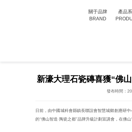
關于品牌
產品
BRAND
PROD
當前位置：
首頁
>
新聞動態
>
品牌動態
新濠大理石瓷磚喜獲“佛山
發布時間：202
日前，由中國城科會縣鎮長聯誼會智慧城鄉創應研中心
的“佛山智造·陶瓷之都”品牌升級計劃宣講會，在佛